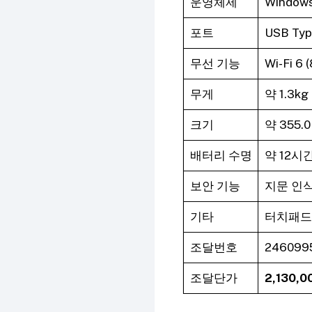
운영체제
Windows
포트
USB Typ
무선 기능
Wi-Fi 6 
무게
약 1.3kg
크기
약 355.0 
배터리 수명
약 12시
보안 기능
지문 인식
기타
터치패드
조달번호
246099
조달단가
2,130,0