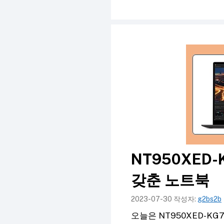
컨
텐
츠
로
건
너
뛰
기
NT950XED
갖춘 노트북
2023-07-30
작성자:
g2bs2b
오늘은 NT950XED-K