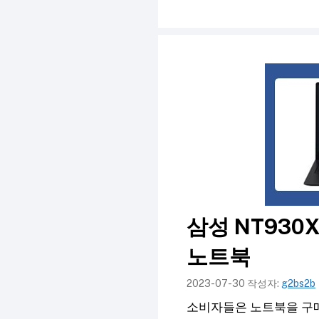
컨
텐
츠
로
건
너
뛰
기
삼성 NT930
노트북
2023-07-30
작성자:
g2bs2b
소비자들은 노트북을 구매